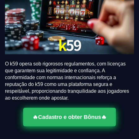
O k59 opera sob rigorosos regulamentos, com licenças
que garantem sua legitimidade e confiança. A
conformidade com normas internacionais reforça a
reputação do k59 como uma plataforma segura e
respeitável, proporcionando tranquilidade aos jogadores
ao escolherem onde apostar.
🔥Cadastro e obter Bônus🔥