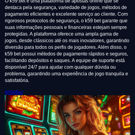
O k59 bet é uma plataforma de apostas online que se
destaca pela segurança, variedade de jogos, métodos de
pagamento eficientes e excelente serviço ao cliente. Com
rigorosos protocolos de segurança, o k59 bet garante que
suas informações pessoais e financeiras estejam sempre
protegidas. A plataforma oferece uma ampla gama de
jogos, desde clássicos até os mais inovadores, garantindo
diversão para todos os perfis de jogadores. Além disso, o
k59 bet possui métodos de pagamento rápidos e seguros,
facilitando depósitos e saques. A equipe de suporte está
disponível 24/7 para ajudar com qualquer dúvida ou
problema, garantindo uma experiência de jogo tranquila e
satisfatória.
9090Bet