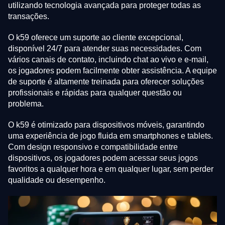
utilizando tecnologia avançada para proteger todas as
transações.
O k59 oferece um suporte ao cliente excepcional,
disponível 24/7 para atender suas necessidades. Com
vários canais de contato, incluindo chat ao vivo e e-mail,
os jogadores podem facilmente obter assistência. A equipe
de suporte é altamente treinada para oferecer soluções
profissionais e rápidas para qualquer questão ou
problema.
O k59 é otimizado para dispositivos móveis, garantindo
uma experiência de jogo fluida em smartphones e tablets.
Com design responsivo e compatibilidade entre
dispositivos, os jogadores podem acessar seus jogos
favoritos a qualquer hora e em qualquer lugar, sem perder
qualidade ou desempenho.