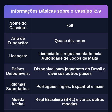
Informações Básicas sobre o Cassino k59
Nome do
k59
Cassino:
Ano de
Quase dez anos
Fundação:
Licenciado e regulamentado pela
Licenças:
Autoridade de Jogos de Malta
Países
Disponível para jogadores do Brasil e
Disponíveis:
diversos outros países
Idiomas
Português, Inglês, Espanhol e mais
Suportados:
Moeda
Real Brasileiro (BRL) e várias outras
Aceita:
moedas