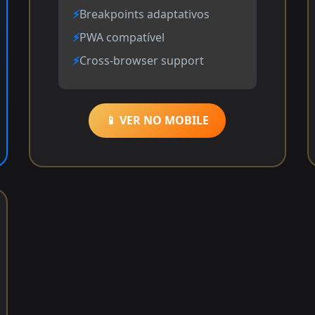
Breakpoints adaptativos
PWA compatível
Cross-browser support
📱 VER NO MOBILE