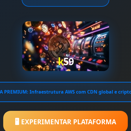
A PREMIUM:
Infraestrutura AWS com CDN global e cripto
🖥️ EXPERIMENTAR PLATAFORMA