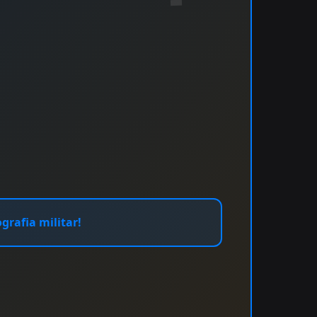
grafia militar!