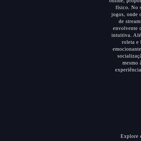
online, propo
físico. No 
jogos, onde 
de stream
envolvente d
intuitiva. A
roleta e
emocionante 
socializa
mesmo à
experiênci
Explore 