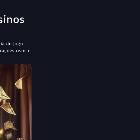
sinos
ia de jogo
rações reais e