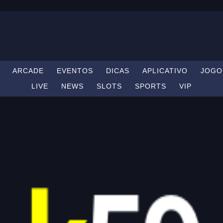
ARCADE
EVENTOS
DICAS
APLICATIVO
JOGO
LIVE
NEWS
SLOTS
SPORTS
VIP