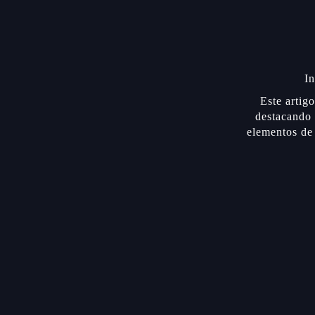
In
Este artig
destacando 
elementos de