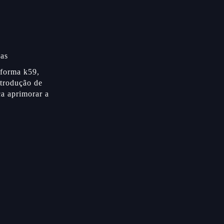
vas
aforma k59,
ntrodução de
a aprimorar a