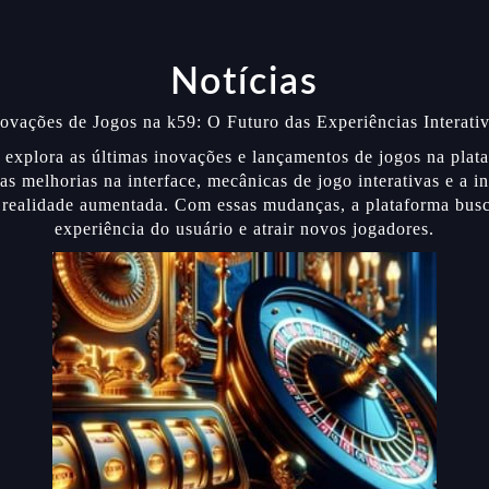
Notícias
ovações de Jogos na k59: O Futuro das Experiências Interati
o explora as últimas inovações e lançamentos de jogos na plat
as melhorias na interface, mecânicas de jogo interativas e a i
 realidade aumentada. Com essas mudanças, a plataforma busc
experiência do usuário e atrair novos jogadores.