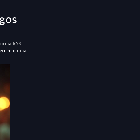
gos
aforma k59,
oferecem uma