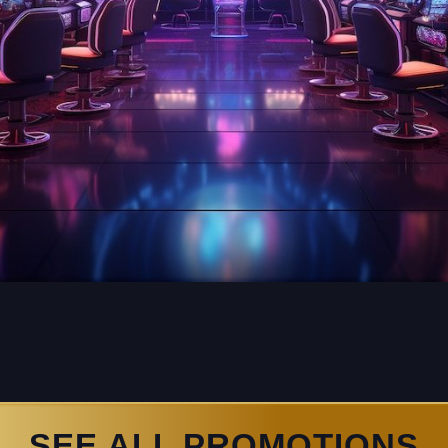
SEE ALL PROMOTIONS