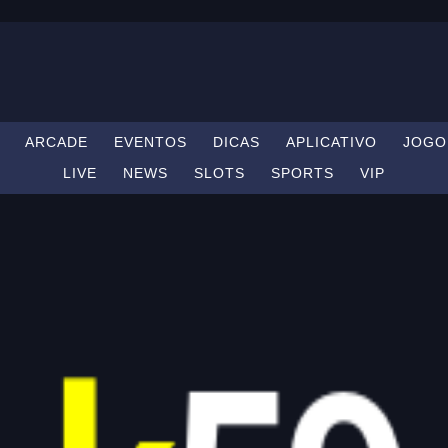
ARCADE
EVENTOS
DICAS
APLICATIVO
JOGO
LIVE
NEWS
SLOTS
SPORTS
VIP