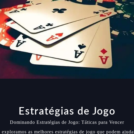
Estratégias de Jogo
Dominando Estratégias de Jogo: Táticas para Vencer
, exploramos as melhores estratégias de jogo que podem ajuda