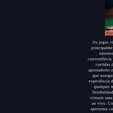
Os jogos v
principalme
entrete
conveniência 
corridas 
apostadores e
que assegu
experiência d
qualquer m
flexibilida
virtuais um
ao vivo. Co
apresenta co