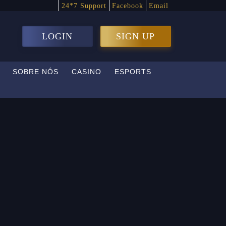
24*7 Support
Facebook
Email
LOGIN
SIGN UP
SOBRE NÓS
CASINO
ESPORTS