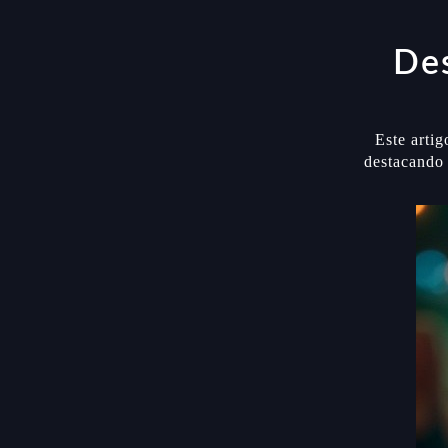
De
Este artig
destacando 