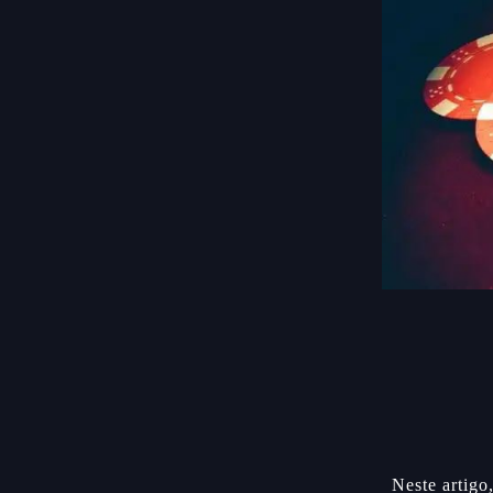
Neste artigo