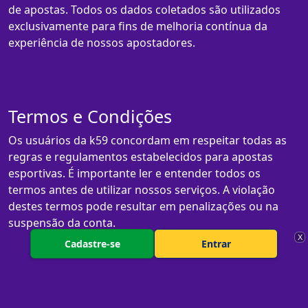
de apostas. Todos os dados coletados são utilizados
exclusivamente para fins de melhoria contínua da
experiência de nossos apostadores.
Termos e Condições
Os usuários da k59 concordam em respeitar todas as
regras e regulamentos estabelecidos para apostas
esportivas. É importante ler e entender todos os
termos antes de utilizar nossos serviços. A violação
destes termos pode resultar em penalizações ou na
suspensão da conta.
X
Cadastre-se
Entrar