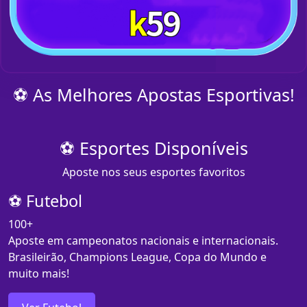
⚽ As Melhores Apostas Esportivas!
⚽ Esportes Disponíveis
Aposte nos seus esportes favoritos
⚽ Futebol
100+
Aposte em campeonatos nacionais e internacionais.
Brasileirão, Champions League, Copa do Mundo e
muito mais!