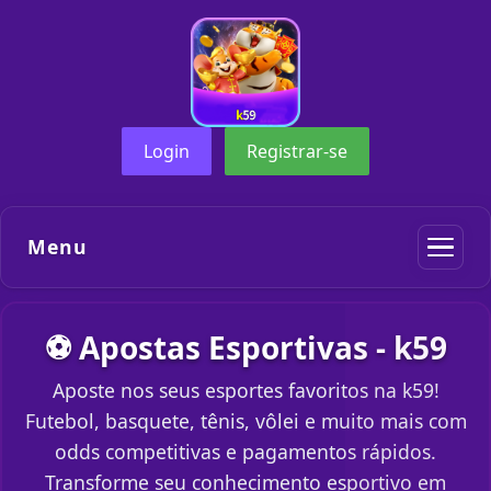
Login
Registrar-se
Menu
⚽ Apostas Esportivas - k59
Aposte nos seus esportes favoritos na k59!
Futebol, basquete, tênis, vôlei e muito mais com
odds competitivas e pagamentos rápidos.
Transforme seu conhecimento esportivo em