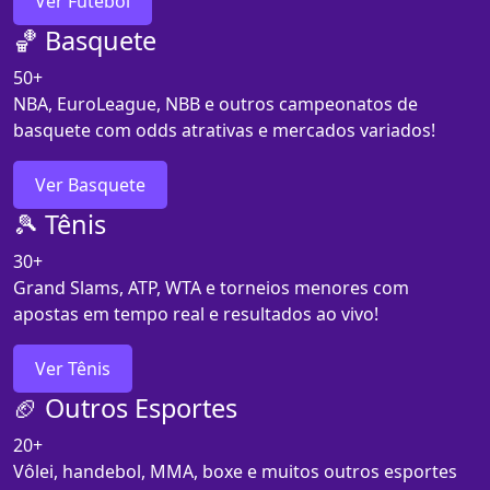
Ver Futebol
🏀 Basquete
50+
NBA, EuroLeague, NBB e outros campeonatos de
basquete com odds atrativas e mercados variados!
Ver Basquete
🎾 Tênis
30+
Grand Slams, ATP, WTA e torneios menores com
apostas em tempo real e resultados ao vivo!
Ver Tênis
🏈 Outros Esportes
20+
Vôlei, handebol, MMA, boxe e muitos outros esportes