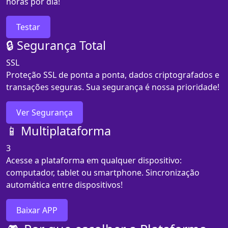
horas por dia!
Testar
🔒 Segurança Total
SSL
Proteção SSL de ponta a ponta, dados criptografados e
transações seguras. Sua segurança é nossa prioridade!
Ver Segurança
📱 Multiplataforma
3
Acesse a plataforma em qualquer dispositivo:
computador, tablet ou smartphone. Sincronização
automática entre dispositivos!
Baixar APP