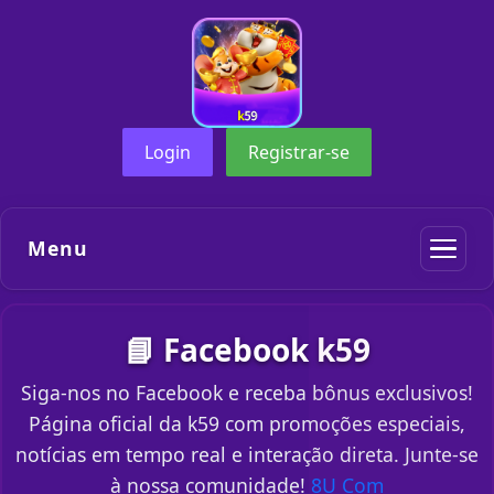
Login
Registrar-se
Menu
📘 Facebook k59
Siga-nos no Facebook e receba bônus exclusivos!
Página oficial da k59 com promoções especiais,
notícias em tempo real e interação direta. Junte-se
à nossa comunidade!
8U Com