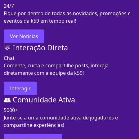
24/7
Fique por dentro de todas as novidades, promoções e
eventos da k59 em tempo real!
Ver Notícias
💬 Interação Direta
Chat
Comente, curta e compartilhe posts, interaja
diretamente com a equipe da k59!
Interagir
👥 Comunidade Ativa
5000+
Junte-se a uma comunidade ativa de jogadores e
compartilhe experiências!