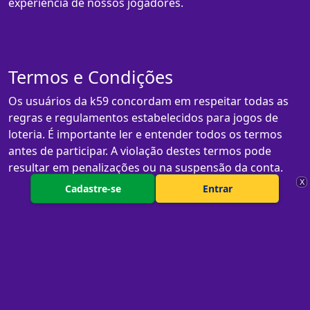
experiência de nossos jogadores.
Termos e Condições
Os usuários da k59 concordam em respeitar todas as
regras e regulamentos estabelecidos para jogos de
loteria. É importante ler e entender todos os termos
antes de participar. A violação destes termos pode
resultar em penalizações ou na suspensão da conta.
X
Cadastre-se
Entrar