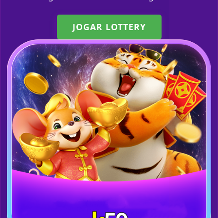
JOGAR LOTTERY