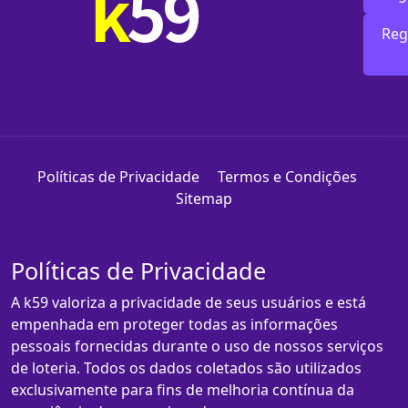
Reg
Políticas de Privacidade
Termos e Condições
Sitemap
Políticas de Privacidade
A k59 valoriza a privacidade de seus usuários e está
empenhada em proteger todas as informações
pessoais fornecidas durante o uso de nossos serviços
de loteria. Todos os dados coletados são utilizados
exclusivamente para fins de melhoria contínua da