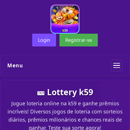
Login
Registrar-se
Menu
🎫 Lottery k59
Jogue loteria online na k59 e ganhe prêmios
incríveis! Diversos jogos de loteria com sorteios
diários, prêmios milionários e chances reais de
ganhar. Teste sua sorte agora!